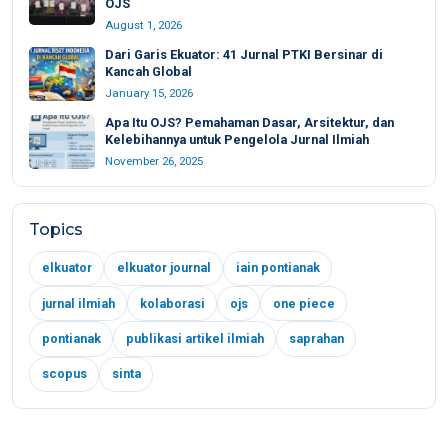
OJS
August 1, 2026
Dari Garis Ekuator: 41 Jurnal PTKI Bersinar di
Kancah Global
January 15, 2026
Apa Itu OJS? Pemahaman Dasar, Arsitektur, dan
Kelebihannya untuk Pengelola Jurnal Ilmiah
November 26, 2025
Topics
elkuator
elkuator journal
iain pontianak
jurnal ilmiah
kolaborasi
ojs
one piece
pontianak
publikasi artikel ilmiah
saprahan
scopus
sinta