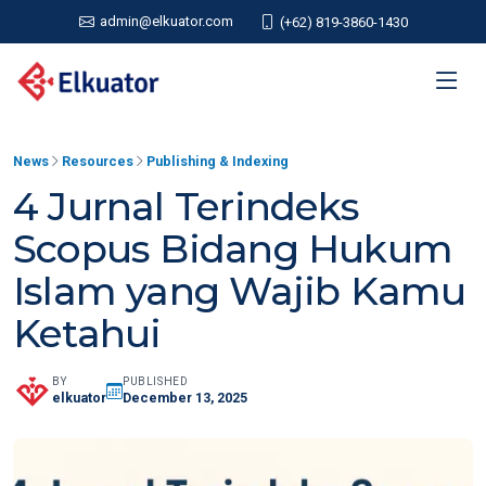
admin@elkuator.com
(+62) 819-3860-1430
News
Resources
Publishing & Indexing
4 Jurnal Terindeks
Scopus Bidang Hukum
Islam yang Wajib Kamu
Ketahui
BY
PUBLISHED
elkuator
December 13, 2025