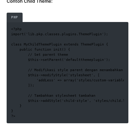
Contoh Child Theme:
PHP
<?php

import('lib.pkp.classes.plugins.ThemePlugin');

class MyChildThemePlugin extends ThemePlugin {

    public function init() {

        // Set parent theme

        $this->setParent('defaultthemeplugin');

        // Modifikasi style parent dengan menambahkan varia
        $this->modifyStyle('stylesheet', [

            'addLess' => array('styles/custom-variables.les
        ]);

        // Tambahkan stylesheet tambahan

        $this->addStyle('child-style', 'styles/child.less')
    }

}

?>