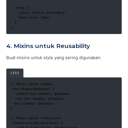
  .meta {

    color: @color-secondary;

    font-size: 12px;

  }

}
4. Mixins untuk Reusability
Buat mixins untuk style yang sering digunakan:
LESS
// Mixin untuk shadow

.box-shadow(@shadow) {

  -webkit-box-shadow: @shadow;

  -moz-box-shadow: @shadow;

  box-shadow: @shadow;

}

// Mixin untuk transition

.transition(@transition) {

  -webkit-transition: @transition;
