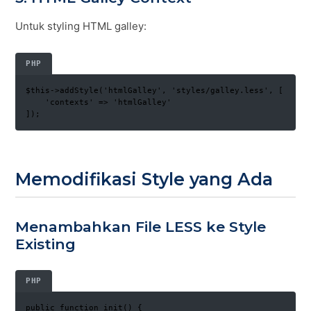
Untuk styling HTML galley:
PHP
$this->addStyle('htmlGalley', 'styles/galley.less', [

    'contexts' => 'htmlGalley'

]);
Memodifikasi Style yang Ada
Menambahkan File LESS ke Style
Existing
PHP
public function init() {
