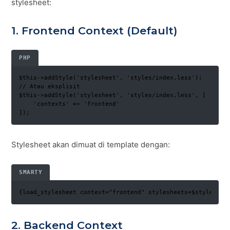
stylesheet:
1. Frontend Context (Default)
PHP
$this->addStyle('stylesheet', 'styles/index.less');

// Atau eksplisit

$this->addStyle('stylesheet', 'styles/index.less', [

    'contexts' => 'frontend'

]);
Stylesheet akan dimuat di template dengan:
SMARTY
{load_stylesheet context="frontend" stylesheets=$styleshee
2. Backend Context