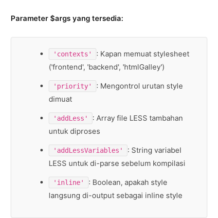
Parameter $args yang tersedia:
: Kapan memuat stylesheet
'contexts'
('frontend', 'backend', 'htmlGalley')
: Mengontrol urutan style
'priority'
dimuat
: Array file LESS tambahan
'addLess'
untuk diproses
: String variabel
'addLessVariables'
LESS untuk di-parse sebelum kompilasi
: Boolean, apakah style
'inline'
langsung di-output sebagai inline style