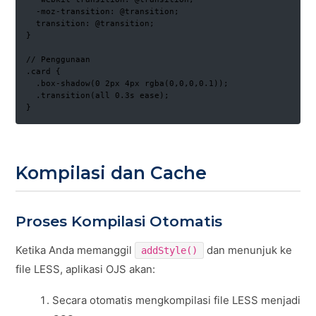
  -moz-transition: @transition;

  transition: @transition;

}

// Penggunaan

.card {

  .box-shadow(0 2px 4px rgba(0,0,0,0.1));

  .transition(all 0.3s ease);

}
Kompilasi dan Cache
Proses Kompilasi Otomatis
Ketika Anda memanggil
dan menunjuk ke
addStyle()
file LESS, aplikasi OJS akan:
Secara otomatis mengkompilasi file LESS menjadi