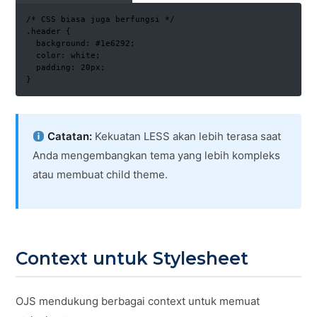
/* CSS biasa juga berfungsi */

.header {

  background: #1e6292;

  color: white;

  padding: 20px;

}
Catatan:
Kekuatan LESS akan lebih terasa saat
Anda mengembangkan tema yang lebih kompleks
atau membuat child theme.
Context untuk Stylesheet
OJS mendukung berbagai context untuk memuat