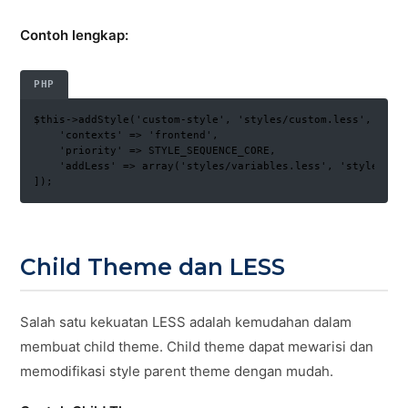
Contoh lengkap:
PHP
$this->addStyle('custom-style', 'styles/custom.less', [

    'contexts' => 'frontend',

    'priority' => STYLE_SEQUENCE_CORE,

    'addLess' => array('styles/variables.less', 'styles/mix
]);
Child Theme dan LESS
Salah satu kekuatan LESS adalah kemudahan dalam
membuat child theme. Child theme dapat mewarisi dan
memodifikasi style parent theme dengan mudah.