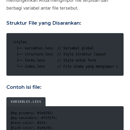
memungkinkan Anda mengimpor file terpisah dan
berbagi variabel antar file tersebut.
Struktur File yang Disarankan:
/styles

  ├── variables.less  // Variabel global

  ├── structure.less  // Style struktur layout

  ├── forms.less      // Style untuk form

  └── index.less      // File utama yang mengimpor semua
Contoh isi file:
VARIABLES.LESS
@bg-primary: #1e6292;

@bg-secondary: #f5f5f5;

@text-color: #333;

@link-color: #1e6292;
