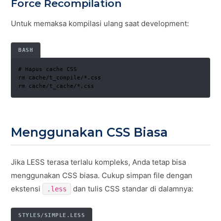
Force Recompilation
Untuk memaksa kompilasi ulang saat development:
BASH
# Hapus cache CSS

rm cache/t_compile/*.css

rm cache/t_cache/*.css
Menggunakan CSS Biasa
Jika LESS terasa terlalu kompleks, Anda tetap bisa
menggunakan CSS biasa. Cukup simpan file dengan
ekstensi
dan tulis CSS standar di dalamnya:
.less
STYLES/SIMPLE.LESS