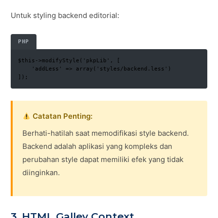
Untuk styling backend editorial:
PHP
$this->modifyStyle('pkpLib', [

    'addLess' => array('styles/backend.less')

]);
Catatan Penting:
Berhati-hatilah saat memodifikasi style backend.
Backend adalah aplikasi yang kompleks dan
perubahan style dapat memiliki efek yang tidak
diinginkan.
3. HTML Galley Context