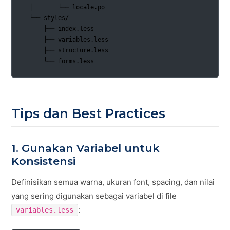
  │       └── locale.po

  └── styles/

      ├── index.less

      ├── variables.less

      ├── structure.less

      └── forms.less
Tips dan Best Practices
1. Gunakan Variabel untuk
Konsistensi
Definisikan semua warna, ukuran font, spacing, dan nilai
yang sering digunakan sebagai variabel di file
:
variables.less