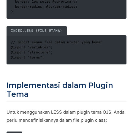
  border: 1px solid @bg-primary;

  border-radius: @border-radius;

}
INDEX.LESS (FILE UTAMA)
// Import semua file dalam urutan yang benar

@import "variables";

@import "structure";

@import "forms";
Implementasi dalam Plugin
Tema
Untuk menggunakan LESS dalam plugin tema OJS, Anda
perlu mendefinisikannya dalam file plugin class: