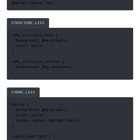
@border-radius: 3px;
STRUCTURE.LESS
.pkp_structure_head {

  background: @bg-primary;

  color: white;

}

.pkp_structure_content {

  background: @bg-secondary;

}
FORMS.LESS
button {

  background: @bg-primary;

  color: white;

  border-radius: @border-radius;

}

input[type="text"] {
