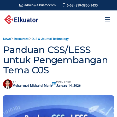
admin@elkuator.com
(+62) 819-3860-1430
News
Resources
OJS & Journal Technology
Panduan CSS/LESS
untuk Pengembangan
Tema OJS
BY
PUBLISHED
Muhammad Misbahul Munir
January 14, 2026