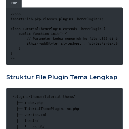
PHP
<?php

import('lib.pkp.classes.plugins.ThemePlugin');

class TutorialThemePlugin extends ThemePlugin {

    public function init() {

        // Parameter kedua menunjuk ke file LESS di tema An
        $this->addStyle('stylesheet', 'styles/index.less');
    }

}

?>
Struktur File Plugin Tema Lengkap
/plugins/themes/tutorial-theme/

  ├── index.php

  ├── TutorialThemePlugin.inc.php

  ├── version.xml

  ├── locale/

  │   └── en_US/
