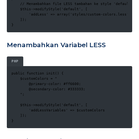
    // Menambahkan file LESS tambahan ke style 'default'

    $this->modifyStyle('default', [

        'addLess' => array('styles/custom-colors.less')

    ]);

}
Menambahkan Variabel LESS
PHP
public function init() {

    $customColors = "

        @primary-color: #ff6600;

        @secondary-color: #333333;

    ";

    $this->modifyStyle('default', [

        'addLessVariables' => $customColors

    ]);

}