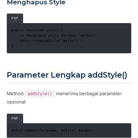
Menghapus Style
PHP
public function init() {

    // Menghapus style bernama 'default'

    $this->removeStyle('default');

}
Parameter Lengkap addStyle()
Method
menerima berbagai parameter
addStyle()
opsional:
PHP
$this->addStyle($name, $style, $args);