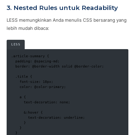
3. Nested Rules untuk Readability
LESS memungkinkan Anda menulis CSS bersarang yang
lebih mudah dibaca:
LESS
.article-summary {

  padding: @spacing-md;

  border: @border-width solid @border-color;

  .title {

    font-size: 18px;

    color: @color-primary;

    a {

      text-decoration: none;

      &:hover {

        text-decoration: underline;

      }

    }

  }
