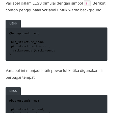
Variabel dalam LESS dimulai dengan simbol
. Berikut
@
contoh penggunaan variabel untuk warna background:
LESS
@background: red;

.pkp_structure_head,

.pkp_structure_footer {

  background: @background;

}
Variabel ini menjadi lebih powerful ketika digunakan di
berbagai tempat:
LESS
@background: red;

.pkp_structure_head,
